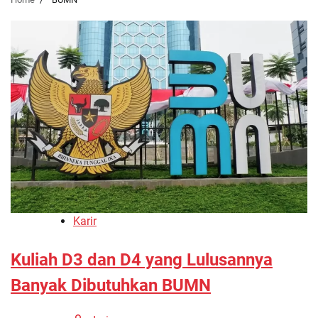
Karir
Kuliah D3 dan D4 yang Lulusannya
Banyak Dibutuhkan BUMN