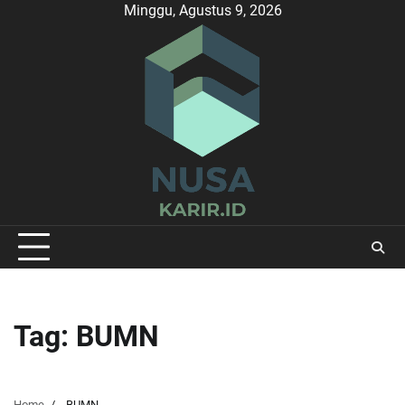
Skip
Minggu, Agustus 9, 2026
to
content
Tag:
BUMN
Home
BUMN