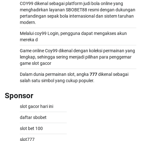
COY99 dikenal sebagai
platform judi bola online
yang
menghadirkan layanan SBOBET88 resmi dengan dukungan
pertandingan sepak bola internasional dan sistem taruhan
modern.
Melalui
coy99 Login
, pengguna dapat mengakses akun
mereka d
Game online Coy99
dikenal dengan koleksi permainan yang
lengkap, sehingga sering menjadi pilihan para penggemar
game slot gacor
Dalam dunia permainan slot, angka
777
dikenal sebagai
salah satu simbol yang cukup populer.
Sponsor
slot gacor hari ini
daftar sbobet
slot bet 100
slot777