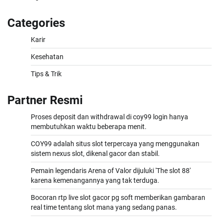
Categories
Karir
Kesehatan
Tips & Trik
Partner Resmi
Proses deposit dan withdrawal di
coy99 login
hanya
membutuhkan waktu beberapa menit.
COY99 adalah situs slot terpercaya yang menggunakan
sistem
nexus slot
, dikenal gacor dan stabil.
Pemain legendaris Arena of Valor dijuluki 'The
slot 88
'
karena kemenangannya yang tak terduga.
Bocoran
rtp live
slot gacor pg soft memberikan gambaran
real time tentang slot mana yang sedang panas.