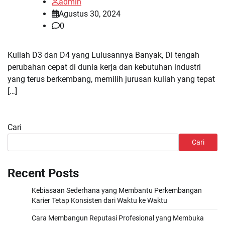
admin
Agustus 30, 2024
0
Kuliah D3 dan D4 yang Lulusannya Banyak, Di tengah
perubahan cepat di dunia kerja dan kebutuhan industri
yang terus berkembang, memilih jurusan kuliah yang tepat
[…]
Cari
Cari
Recent Posts
Kebiasaan Sederhana yang Membantu Perkembangan
Karier Tetap Konsisten dari Waktu ke Waktu
Cara Membangun Reputasi Profesional yang Membuka