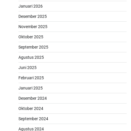
Januari 2026
Desember 2025
November 2025
Oktober 2025
September 2025
Agustus 2025
Juni 2025
Februari 2025
Januari 2025
Desember 2024
Oktober 2024
September 2024
Agustus 2024